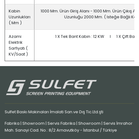
Kabin
1000 Mm. Ürün Giriş Alanı - 1000 Mm. Ürün Çıkış Al
Uzunlukları
Uzunluğu 2000 Mm. ( Isteğe Bağlı Kabi
( Mm )
Azami
1 X Tek Bant Kabin : 12 KW I 1 X Çift Bant
Elektrik
Sarfiyatı (
KV/saat )
Sulfet Baskı Makinaları İmalati San.ve Dış Tic.Ltd.şti
Fabrika | Showroom | Servis Fabrika | Showroom | Servis İmrahor
Mah. Sanayi Cad. No.: 8/2 Arnavutköy - İstanbul / Türkiye