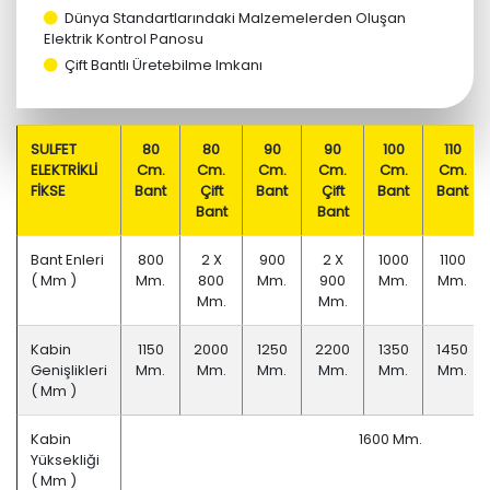
Kurutucular
Dünya Standartlarındaki Malzemelerden Oluşan
Elektrik Kontrol Panosu
Diğer
Çift Bantlı Üretebilme Imkanı
SULFET
80
80
90
90
100
110
ELEKTRİKLİ
Cm.
Cm.
Cm.
Cm.
Cm.
Cm.
FİKSE
Bant
Çift
Bant
Çift
Bant
Bant
Bant
Bant
Bant Enleri
800
2 X
900
2 X
1000
1100
( Mm )
Mm.
800
Mm.
900
Mm.
Mm.
Mm.
Mm.
Kabin
1150
2000
1250
2200
1350
1450
Genişlikleri
Mm.
Mm.
Mm.
Mm.
Mm.
Mm.
( Mm )
Kabin
1600 Mm.
Yüksekliği
( Mm )