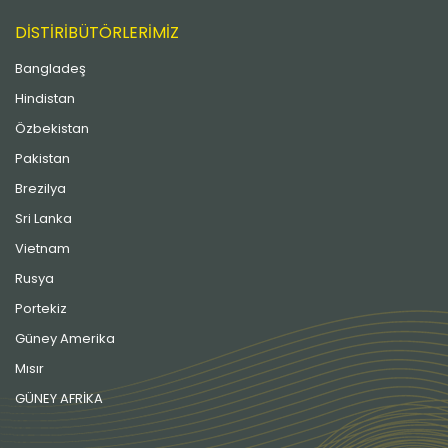
DİSTİRİBÜTÖRLERİMİZ
Bangladeş
Hindistan
Özbekistan
Pakistan
Brezilya
Sri Lanka
Vietnam
Rusya
Portekiz
Güney Amerika
Mısır
GÜNEY AFRİKA