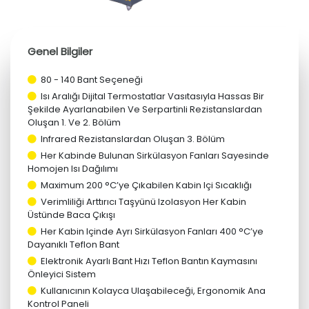
Genel Bilgiler
80 - 140 Bant Seçeneği
Isı Aralığı Dijital Termostatlar Vasıtasıyla Hassas Bir
Şekilde Ayarlanabilen Ve Serpartinli Rezistanslardan
Oluşan 1. Ve 2. Bölüm
Infrared Rezistanslardan Oluşan 3. Bölüm
Her Kabinde Bulunan Sirkülasyon Fanları Sayesinde
Homojen Isı Dağılımı
Maximum 200 °C’ye Çıkabilen Kabin Içi Sıcaklığı
Verimliliği Arttırıcı Taşyünü Izolasyon Her Kabin
Üstünde Baca Çıkışı
Tekstil
Her Kabin Içinde Ayrı Sirkülasyon Fanları 400 °C’ye
Baskı
Dayanıklı Teflon Bant
Makineleri
Elektronik Ayarlı Bant Hızı Teflon Bantın Kaymasını
Fikseler
Önleyici Sistem
Kullanıcının Kolayca Ulaşabileceği, Ergonomik Ana
Ara
Kontrol Paneli