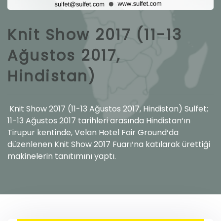
Intermediate
Dryers
Knit Show 2017 (11-13
Other
Ağustos 2017,
Hindistan)
Knit Show 2017 (11-13 Ağustos 2017, Hindistan) Sulfet;
11-13 Ağustos 2017 tarihleri arasında Hindistan‘ın
Tirupur kentinde, Velan Hotel Fair Ground‘da
düzenlenen Knit Show 2017 Fuarı‘na katılarak ürettiği
makinelerin tanıtımını yaptı.