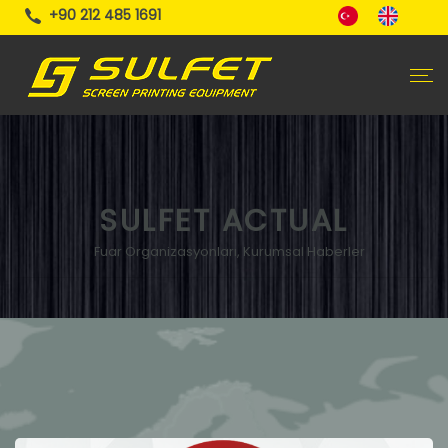
+90 212 485 1691
SULFET ACTUAL
Fuar Organizasyonları, Kurumsal Haberler